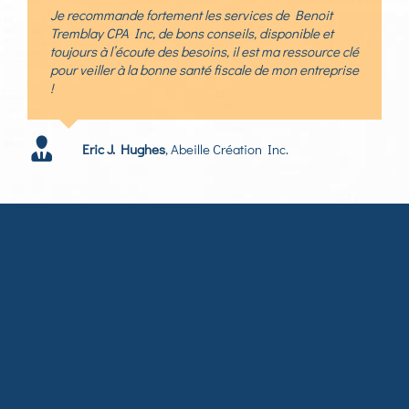
Je recommande fortement les services de Benoit
Tremblay CPA Inc, de bons conseils, disponible et
toujours à l’écoute des besoins, il est ma ressource clé
pour veiller à la bonne santé fiscale de mon entreprise
!
Eric J. Hughes
,
Abeille Création Inc.